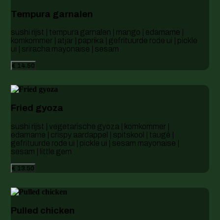
Tempura garnalen
sushi rijst | tempura garnalen | mango | edamame |
komkommer | atjar | paprika | gefrituurde rode ui | pickle
ui | sriracha mayonaise | sesam
€ 14.50
Fried gyoza
sushi rijst | vegetarische gyoza | komkommer |
edamame | crispy aardappel | spitskool | taugé |
gefrituurde rode ui | pickle ui | sesam mayonaise |
sesam | little gem
€ 13.50
Pulled chicken