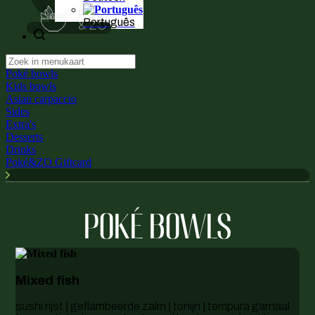
Português
Poké bowls
Kids bowls
Asian carpaccio
Sides
Extra's
Desserts
Drinks
Poké&ZO Giftcard
POKÉ BOWLS
Mixed fish
sushi rijst | geflambeerde zalm | tonijn | tempura garnaal