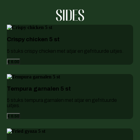
SIDES
Crispy chicken 5 st
5 stuks crispy chicken met atjar en gefrituurde uitjes.
€ 6.00
Tempura garnalen 5 st
5 stuks tempura garnalen met atjar en gefrituurde
uitjes.
€ 6.50