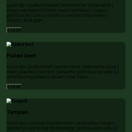
sushi rijst | pulled chicken | komkommer | edamame |
crispy aardappel | hoisin saus | spitskool | taugé |
gefrituurde rode ui | pickle ui | sesam mayonaise |
sesam | little gem
€ 14.50
Pulled beef
sushi rijst | pulled beef | komkommer | edamame | atjar |
maïs | paprika | nacho’s | jalapeño | gefrituurde rode ui |
sriracha mayonaise | sesam | chili flakes
€ 14.95
Tempeh
sushi rijst | tempeh | komkommer | edamame | taugé |
spitskool | wortel | pinda dressing | gefrituurde rode ui |