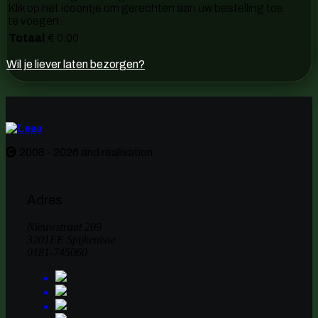
Klik op het icoontje om gerechten aan uw bestelling toe
te voegen.
Totaal
€ 0.00
Wil je liever laten bezorgen?
2008 - 2026 and realisation
Adres
Nieuwstraat 209
3201EE Spijkenisse
0181-745060