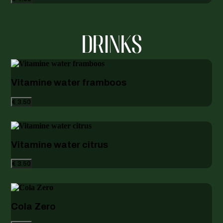
DRINKS
Vitamine water framboos
€ 3.50
Vitamine water citrus
€ 3.50
Cola Zero