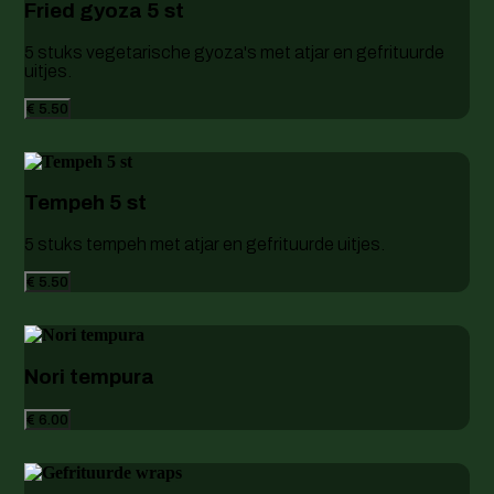
Fried gyoza 5 st
5 stuks vegetarische gyoza's met atjar en gefrituurde
uitjes.
€ 5.50
Tempeh 5 st
5 stuks tempeh met atjar en gefrituurde uitjes.
€ 5.50
Nori tempura
€ 6.00