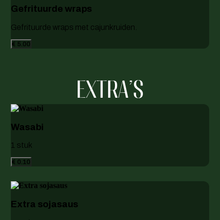
Gefrituurde wraps
Gefrituurde wraps met cajunkruiden.
€ 5.00
EXTRA'S
Wasabi
1 stuk
€ 0.10
Extra sojasaus