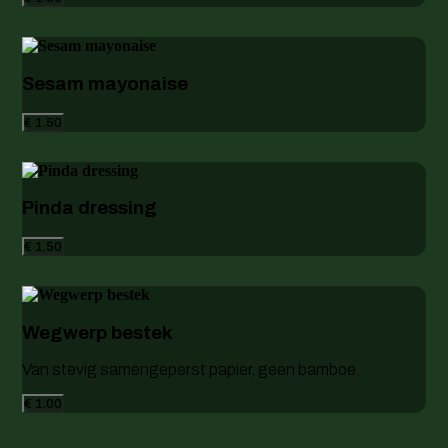
Sesam mayonaise
€ 1.50
Pinda dressing
€ 1.50
Wegwerp bestek
Van stevig samengeperst papier, geen bamboe.
€ 1.00