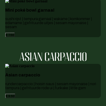
Mini poké bowl garnaal
sushi rijst | tempura garnaal | wakame | komkommer |
edamame | gefrituurde uitjes | sesam mayonaise |
sesam
€ 7.50
ASIAN CARPACCIO
Asian carpaccio
rundercarpaccio | hoisin saus | sesam mayonaise | nori
tempura | gefrituurde rode ui | furikake | little gem
€ 9.50