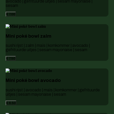
avocado | gefrituurde uitjes | sesam mayonaise |
sesam
€ 7.00
Mini poké bowl zalm
sushi rijst | zalm | maïs | komkommer | avocado |
gefrituurde uitjes | sesam mayonaise | sesam
€ 7.50
Mini poké bowl avocado
sushi rijst | avocado | maïs | komkommer | gefrituurde
uitjes | sesam mayonaise | sesam
€ 6.50