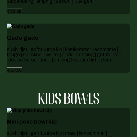
seroendeng | emping | sesam | little gem
€ 13.50
Gado gado
sushi rijst | gefrituurde kip | komkommer | edamame |
taugé | spitskool | wortel | pinda dressing | gefrituurde
rode ui | seroendeng | emping | sesam | little gem
€ 14.50
KIDS BOWLS
Mini poké bowl kip
sushi rijst | gefrituurde kip | maïs | komkommer |