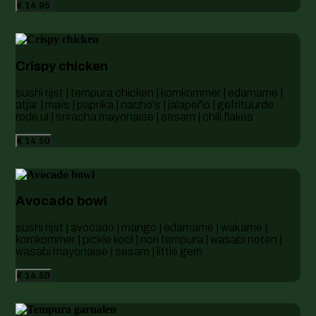
€ 14.95
Crispy chicken
sushi rijst | tempura chicken | komkommer | edamame |
atjar | maïs | paprika | nacho's | jalapeño | gefrituurde
rode ui | sriracha mayonaise | sesam | chili flakes
€ 14.50
Avocado bowl
sushi rijst | avocado | mango | edamame | wakame |
komkommer | pickle kool | nori tempura | wasabi noten |
wasabi mayonaise | sesam | little gem
€ 14.50