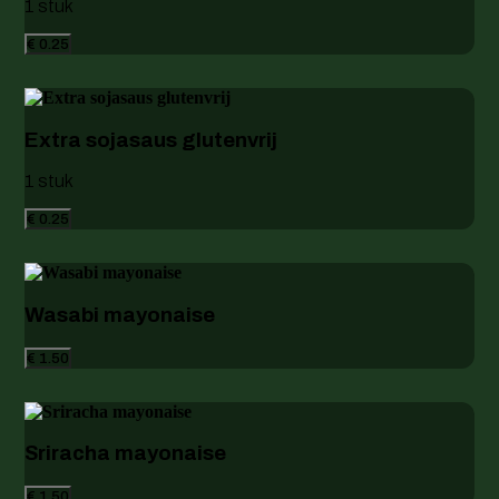
1 stuk
€ 0.25
Extra sojasaus glutenvrij
1 stuk
€ 0.25
Wasabi mayonaise
€ 1.50
Sriracha mayonaise
€ 1.50