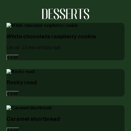
DESSERTS
White chocolate raspberry cookie
Let op: 15 min ontdooi tijd!
€ 2.50
Rocky road
€ 3.50
Caramel shortbread
€ 4.50