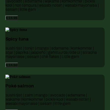
| avocado | edamame | wakame | komkommer | pickle
kool | nori tempura | wasabi noten | wasabi mayonaise |
sesam | little gem
€ 14.95
Spicy tuna
sushi rijst | tonijn | mango | edamame | komkommer |
atjar | paprika | jalapeño | gefrituurde rode ui | sriracha
mayonaise | sesam | chili flakes | Little gem
€ 14.50
Poké salmon
sushi rijst | zalm | mango | avocado | edamame |
wakame | komkommer | pickle kool | wasabi noten |
wasabi mayonaise | sesam | little gem